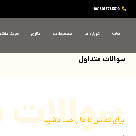
8618918783319+
خانه
درباره ما
محصولات
گالری
خرید ماش
سوالات متداول
سوالات م
برای تماس با ما راحت باشید