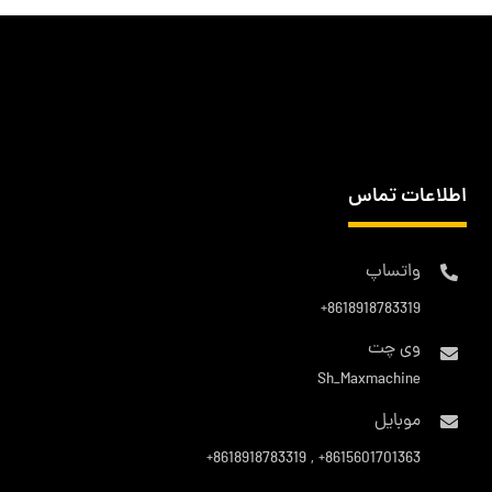
اطلاعات تماس
واتساپ
8618918783319+
وی چت
Sh_Maxmachine
موبایل
8615601701363+ , 8618918783319+