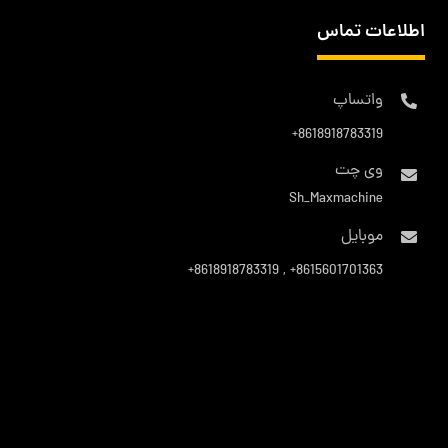
اطلاعات تماس
واتساپ
8618918783319+
وی چت
Sh_Maxmachine
موبایل
8615601701363+ , 8618918783319+