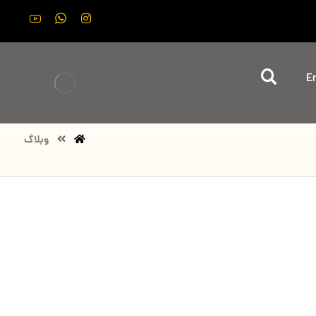
En
وبلاگ